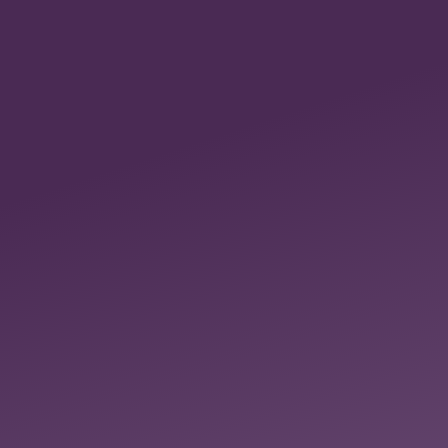
Paketpreis: 4 Sitzungen
inklusive Anamnese & 3
Folgesitzungen – 340€ statt
420€
SKY & Folge-Sessions
energetische Heilarbeit für
den Geist & Folgetermine
90
€
SKY Session zur Lösung
deiner emotionalen