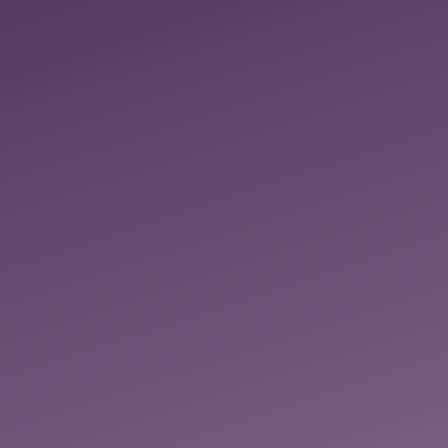
Blockaden. Dies kann sehr
schnell gehen oder länger
dauern. Hier bleiben wir
drann, bis wir durch sind.
Telefon oder Video-Call.
Folge-Sessions um auf
körperlicher Ebene
weiterzuarbeiten. Dauer ~60
Minuten. Vor Ort oder via
Fernheilung.
Paketpreis: 4 Sitzungen 300€
statt 360€